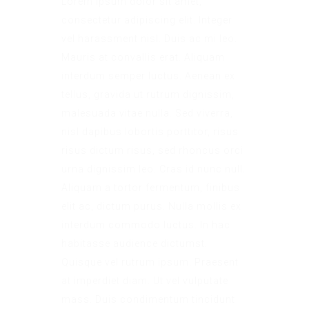
Lorem ipsum dolor sit amet,
consectetur adipiscing elit. Integer
vel harassment nisl. Duis ac mi leo.
Mauris at convallis erat. Aliquam
interdum semper luctus. Aenean ex
tellus, gravida ut rutrum dignissim,
malesuada vitae nulla. Sed viverra,
nisl dapibus lobortis porttitor, risus
risus dictum risus, sed rhoncus orci
urna dignissim leo. Cras id nunc null.
Aliquam a tortor fermentum, finibus
elit ac, dictum purus. Nulla mollis ex
interdum commodo luctus. In hac
habitasse audience dictumst.
Quisque vel rutrum ipsum. Praesent
at imperdiet diam. Ut vel vulputate
mass. Duis condimentum tincidunt