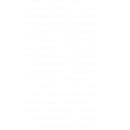
Lorem ipsum dolor sit amet,
consectetur adipiscing elit. Integer
vel harassment nisl. Duis ac mi leo.
Mauris at convallis erat. Aliquam
interdum semper luctus. Aenean ex
tellus, gravida ut rutrum dignissim,
malesuada vitae nulla. Sed viverra,
nisl dapibus lobortis porttitor, risus
risus dictum risus, sed rhoncus orci
urna dignissim leo. Cras id nunc null.
Aliquam a tortor fermentum, finibus
elit ac, dictum purus. Nulla mollis ex
interdum commodo luctus. In hac
habitasse audience dictumst.
Quisque vel rutrum ipsum. Praesent
at imperdiet diam. Ut vel vulputate
mass. Duis condimentum tincidunt